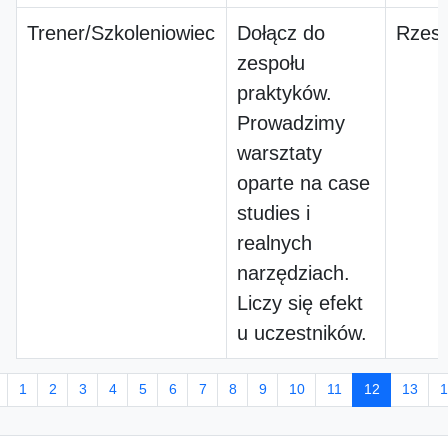
Trener/Szkoleniowiec
Dołącz do
Rzes
zespołu
praktyków.
Prowadzimy
warsztaty
oparte na case
studies i
realnych
narzędziach.
Liczy się efekt
u uczestników.
1
2
3
4
5
6
7
8
9
10
11
12
13
1