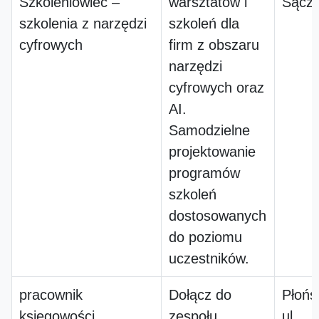
Szkoleniowiec –
warsztatów i
Sącz
szkolenia z narzędzi
szkoleń dla
cyfrowych
firm z obszaru
narzędzi
cyfrowych oraz
AI.
Samodzielne
projektowanie
programów
szkoleń
dostosowanych
do poziomu
uczestników.
pracownik
Dołącz do
Płońs
księgowości
zespołu
ul.