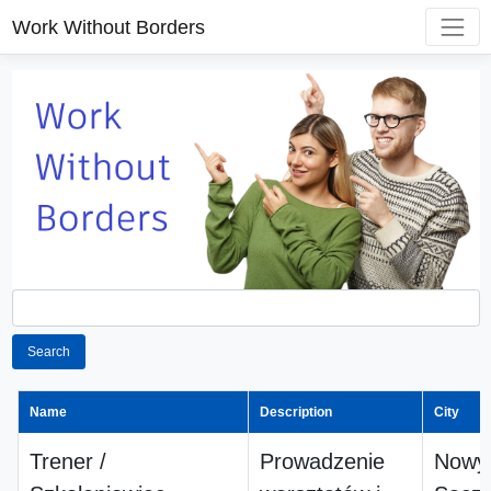
Work Without Borders
Search
Name
Description
City
Trener /
Prowadzenie
Nowy