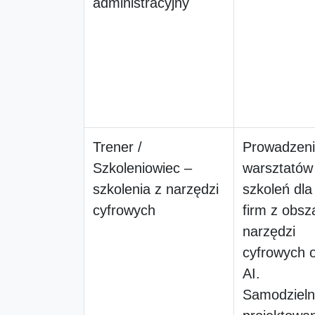
administracyjny
Trener /
Prowadzen
Szkoleniowiec –
warsztatów 
szkolenia z narzędzi
szkoleń dla
cyfrowych
firm z obsz
narzędzi
cyfrowych 
AI.
Samodziel