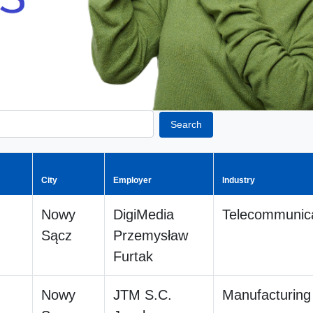
Search
City
Employer
Industry
Nowy
DigiMedia
Telecommunica
Sącz
Przemysław
Furtak
Nowy
JTM S.C.
Manufacturing