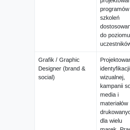
projektowa
programów
szkoleń
dostosowa
do poziomu
uczestnikó
Grafik / Graphic
Projektowa
Designer (brand &
identyfikacji
social)
wizualnej,
kampanii so
media i
materiałów
drukowany
dla wielu
marek. Pra