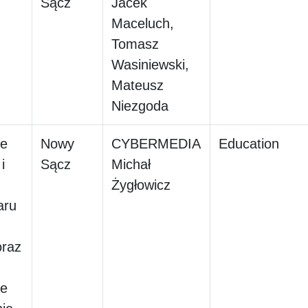
Sącz
Jacek
Maceluch,
Tomasz
Wasiniewski,
Mateusz
Niezgoda
ie
Nowy
CYBERMEDIA
Education
i
Sącz
Michał
Żygłowicz
aru
oraz
ne