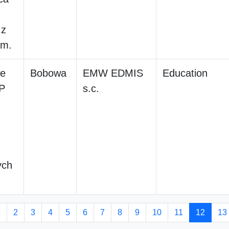
 z
em.
ie
Bobowa
EMW EDMIS
Education
P
s.c.
ych
1
2
3
4
5
6
7
8
9
10
11
12
13