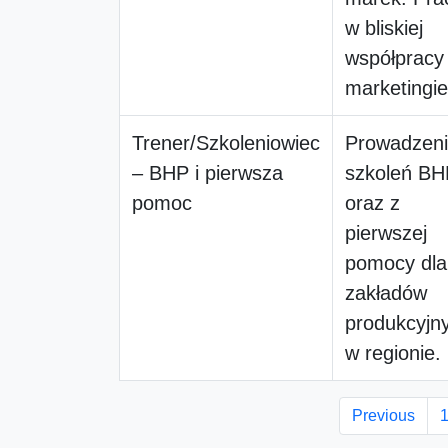
w bliskiej
współpracy
marketingi
Trener/Szkoleniowiec
Prowadzen
– BHP i pierwsza
szkoleń BH
pomoc
oraz z
pierwszej
pomocy dla
zakładów
produkcyjn
w regionie.
Previous