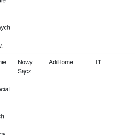
nie
nych
w.
nie
Nowy
AdiHome
IT
Sącz
cial
ch
ca