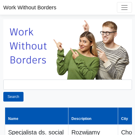
Work Without Borders
Search
Name
Description
City
Specjalista ds. social
Rozwijamy
Chos