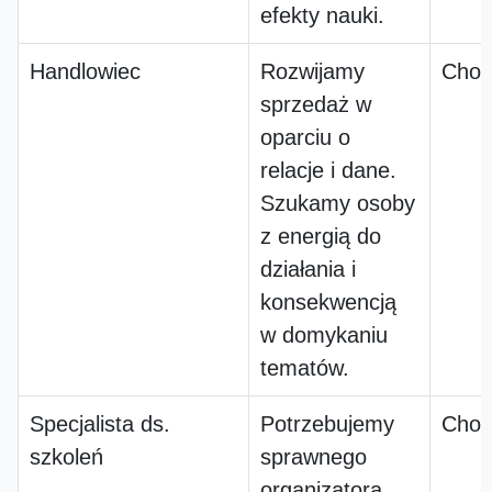
efekty nauki.
Handlowiec
Rozwijamy
Chos
sprzedaż w
oparciu o
relacje i dane.
Szukamy osoby
z energią do
działania i
konsekwencją
w domykaniu
tematów.
Specjalista ds.
Potrzebujemy
Chos
szkoleń
sprawnego
organizatora