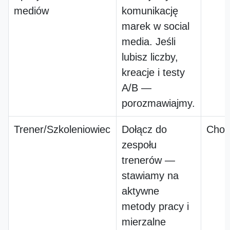
mediów
komunikację
marek w social
media. Jeśli
lubisz liczby,
kreacje i testy
A/B —
porozmawiajmy.
Trener/Szkoleniowiec
Dołącz do
Chos
zespołu
trenerów —
stawiamy na
aktywne
metody pracy i
mierzalne