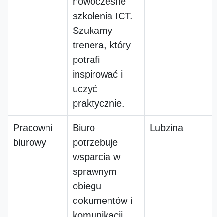
nowoczesne
szkolenia ICT.
Szukamy
trenera, który
potrafi
inspirować i
uczyć
praktycznie.
Pracowni
Biuro
Lubzina
biurowy
potrzebuje
wsparcia w
sprawnym
obiegu
dokumentów i
komunikacji.