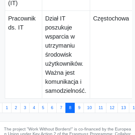
(IT)
Pracownik
Dział IT
Częstochowa
ds. IT
poszukuje
wsparcia w
utrzymaniu
środowisk
użytkowników.
Ważna jest
komunikacja i
samodzielność.
1
2
3
4
5
6
7
8
9
10
11
12
13
1
The project "Work Without Borders!" is co-financed by the Europea
n Union under Key Action 2 of the Erasmus+ Programme: Collabor