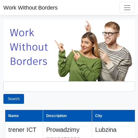
Work Without Borders
Search
Name
Description
City
trener ICT
Prowadzimy
Lubzina