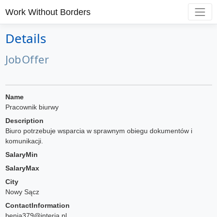
Work Without Borders
Details
JobOffer
Name
Pracownik biurwy
Description
Biuro potrzebuje wsparcia w sprawnym obiegu dokumentów i
komunikacji.
SalaryMin
SalaryMax
City
Nowy Sącz
ContactInformation
benia379@interia.pl