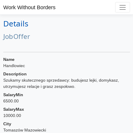
Work Without Borders
Details
JobOffer
Name
Handlowiec
Description
Szukamy skutecznego sprzedawcy: budujesz lejki, domykasz,
utrzymujesz relacje i grasz zespołowo.
SalaryMin
6500.00
SalaryMax
10000.00
City
Tomaszów Mazowiecki