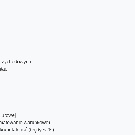
/przychodowych
tacji
biurowej
ormatowanie warunkowe)
krupulatność (błędy <1%)