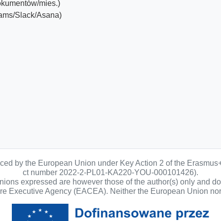
okumentów/mies.)
eams/Slack/Asana)
anced by the European Union under Key Action 2 of the Erasmus
ct number 2022-2-PL01-KA220-YOU-000101426).
ons expressed are however those of the author(s) only and do n