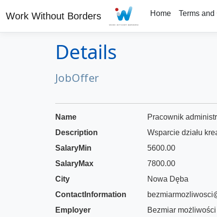
Home
Terms and 
Work Without Borders
Details
JobOffer
Name
Pracownik administr
Description
Wsparcie działu kre
SalaryMin
5600.00
SalaryMax
7800.00
City
Nowa Dęba
ContactInformation
bezmiarmozliwosci
Employer
Bezmiar możliwości